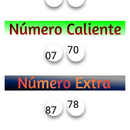
70
07
78
87