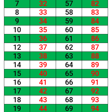
7
32
57
82
Números de la suerte para hoy 09 de mayo de 2026
8
33
58
83
Números de la suerte para hoy 16 de mayo de 2026
9
34
59
84
10
35
60
85
11
36
61
86
12
37
62
87
13
38
63
88
14
39
64
89
15
40
65
90
16
41
66
91
17
42
67
92
18
43
68
93
19
44
69
94